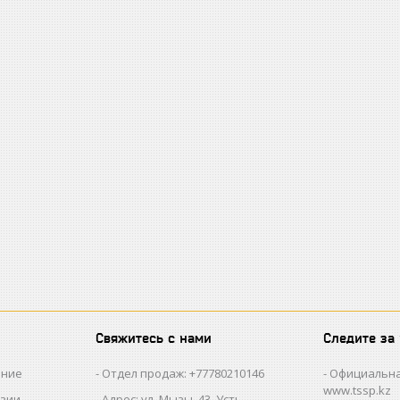
Свяжитесь с нами
Следите за
ание
Отдел продаж: +77780210146
Официальна
www.tssp.kz
нзии
Адрес: ул. Мызы, 43, Усть-