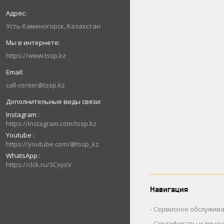
Усть-Каменогорск, Казахстан
https://www.tssp.kz
call-center@tssp.kz
Instagram
https://instagram.com/tssp.kz
Youtube
https://youtube.com/@tssp_kz
WhatsApp
https://clck.ru/3CxysV
Навигация
Сервисное обслужив
Сертификаты и лице