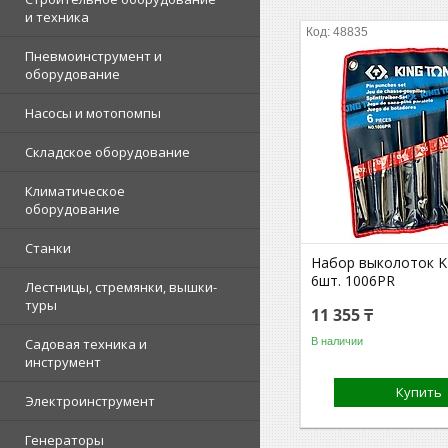
и техника
48835
Пневмоинструмент и
оборудование
Насосы и мотопомпы
Складское оборудование
Климатическое
оборудование
Станки
Набор выколоток 
6шт. 1006PR
Лестницы, стремянки, вышки-
туры
11 355 ₸
В наличии
Садовая техника и
инструмент
Купить
Электроинструмент
Генераторы