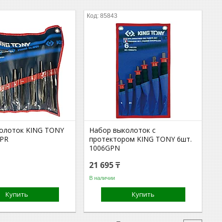
85843
олоток KING TONY
Набор выколоток с
0PR
протектором KING TONY 6шт.
1006GPN
21 695 ₸
В наличии
Купить
Купить