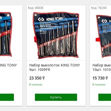
48836
76246
KING TONY
Набор выколоток KING TONY
Набор вык
9шт. 1009PR
10шт. 101
23 350 ₸
15 730 ₸
В наличии
В наличии
Купить