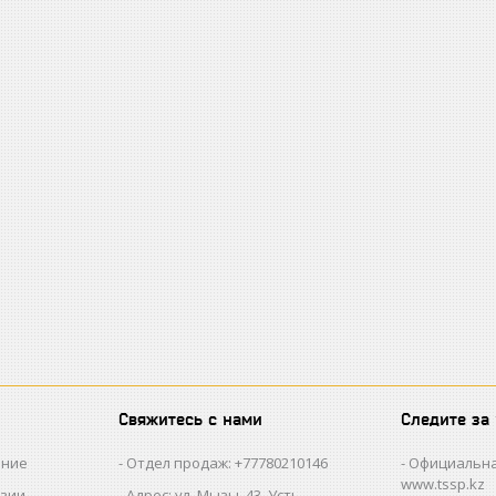
Свяжитесь с нами
Следите за
ание
Отдел продаж: +77780210146
Официальна
www.tssp.kz
нзии
Адрес: ул. Мызы, 43, Усть-