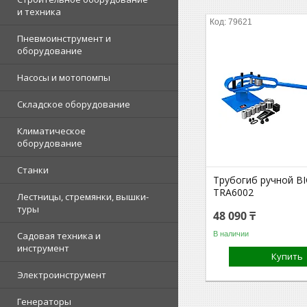
и техника
79621
Пневмоинструмент и
оборудование
Насосы и мотопомпы
Складское оборудование
Климатическое
оборудование
Станки
Трубогиб ручной B
TRA6002
Лестницы, стремянки, вышки-
туры
48 090 ₸
В наличии
Садовая техника и
инструмент
Купить
Электроинструмент
Генераторы