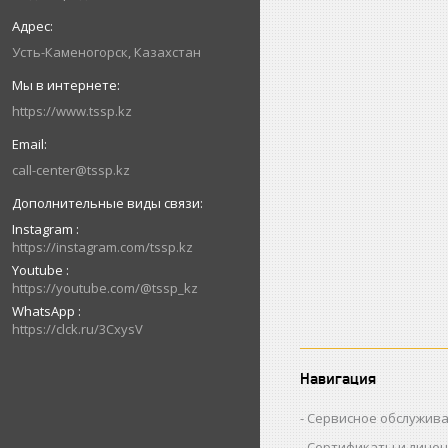
Усть-Каменогорск, Казахстан
https://www.tssp.kz
call-center@tssp.kz
Instagram
https://instagram.com/tssp.kz
Youtube
https://youtube.com/@tssp_kz
WhatsApp
https://clck.ru/3CxysV
Навигация
Сервисное обслужив
Сертификаты и лице