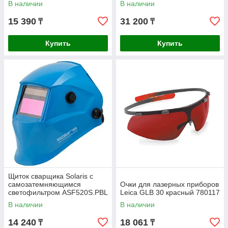
В наличии
В наличии
15 390
31 200
₸
₸
Купить
Купить
Щиток сварщика Solaris с
самозатемняющимся
Очки для лазерных приборов
светофильтром ASF520S.PBL
Leica GLB 30 красный 780117
В наличии
В наличии
14 240
18 061
₸
₸