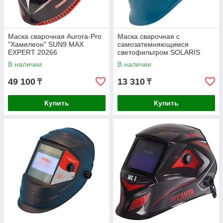
Маска сварочная Aurora-Pro
Маска сварочная с
"Хамелеон" SUN9 MAX
самозатемняющимся
EXPERT 20266
светофильтром SOLARIS
ASF520S.MBL
В наличии
В наличии
49 100
13 310
₸
₸
Купить
Купить