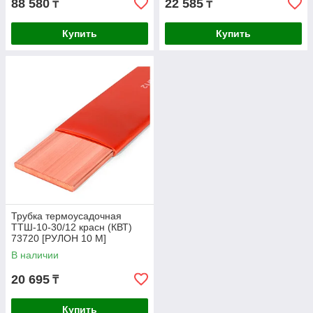
88 580
22 585
₸
₸
Купить
Купить
Трубка термоусадочная
ТТШ-10-30/12 красн (КВТ)
73720 [РУЛОН 10 М]
В наличии
20 695
₸
Купить