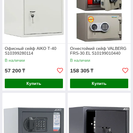
Офисный сейф AIKO Т-40
Огнестойкий сейф VALBERG
S10399280114
FRS-30.EL S10199010440
В наличии
В наличии
57 200
158 305
₸
₸
Купить
Купить