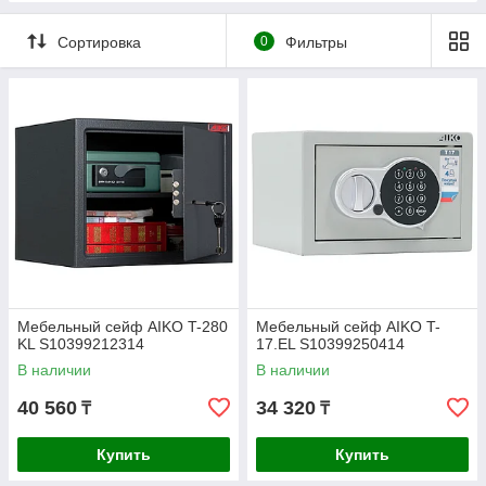
Сортировка
0
Фильтры
Мебельный сейф AIKO T-280
Мебельный сейф AIKO T-
KL S10399212314
17.EL S10399250414
В наличии
В наличии
40 560
34 320
₸
₸
Купить
Купить