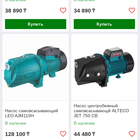
38 890
34 890
₸
₸
Купить
Купить
Насос центробежный
Насос самовсасывающий
самовсасывающй ALTECO
LEO AJM110H
JET 750 CB
В наличии
В наличии
128 100
44 480
₸
₸