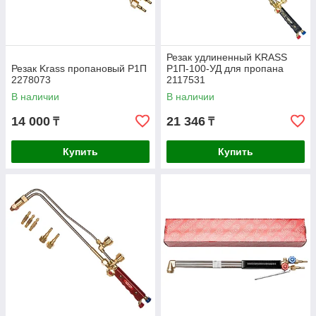
Резак удлиненный KRASS
Резак Krass пропановый Р1П
Р1П-100-УД для пропана
2278073
2117531
В наличии
В наличии
14 000
21 346
₸
₸
Купить
Купить