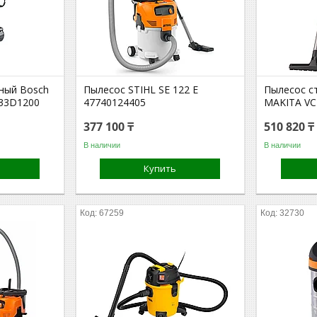
ный Bosch
Пылесос STIHL SE 122 E
Пылесос с
033D1200
47740124405
MAKITA VC
377 100 ₸
510 820 ₸
В наличии
В наличии
Купить
67259
32730