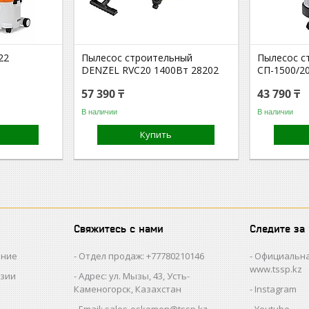
22
Пылесос строительный
Пылесос с
DENZEL RVC20 1400Вт 28202
СП-1500/20
57 390 ₸
43 790 ₸
В наличии
В наличии
Купить
Свяжитесь с нами
Следите за
ание
Отдел продаж: +77780210146
Официальна
www.tssp.kz
нзии
Адрес: ул. Мызы, 43, Усть-
Каменогорск, Казахстан
Instagram