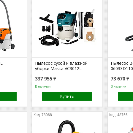
2E
Пылесос сухой и влажной
Пылесос Bo
уборки Makita VC3012L
06033D110
337 955 ₸
73 670 ₸
В наличии
В наличии
Купить
78068
48756