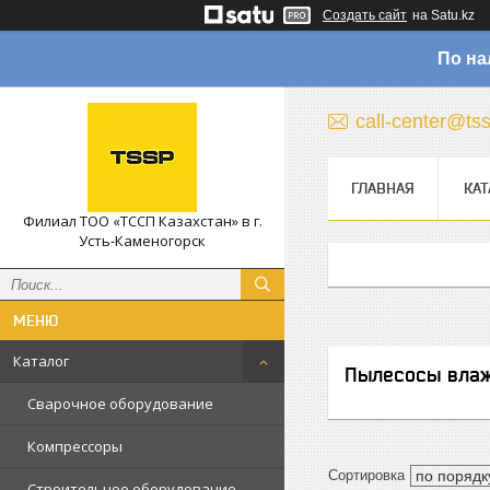
Создать сайт
на Satu.kz
По на
call-center@ts
ГЛАВНАЯ
КАТ
Филиал ТОО «ТССП Казахстан» в г.
Усть-Каменогорск
Каталог
Пылесосы влаж
Сварочное оборудование
Компрессоры
Строительное оборудование