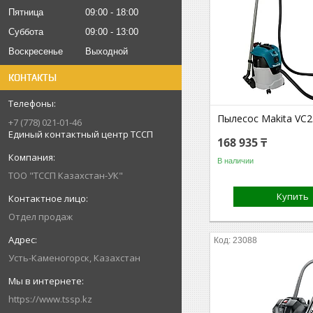
Пятница
09:00
18:00
Суббота
09:00
13:00
Воскресенье
Выходной
КОНТАКТЫ
Пылесос Makita VC
+7 (778) 021-01-46
Единый контактный центр ТССП
168 935 ₸
В наличии
ТОО "ТССП Казахстан-УК"
Купить
Отдел продаж
23088
Усть-Каменогорск, Казахстан
https://www.tssp.kz