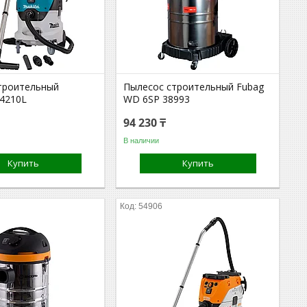
троительный
Пылесос строительный Fubag
4210L
WD 6SP 38993
94 230 ₸
В наличии
Купить
Купить
54906