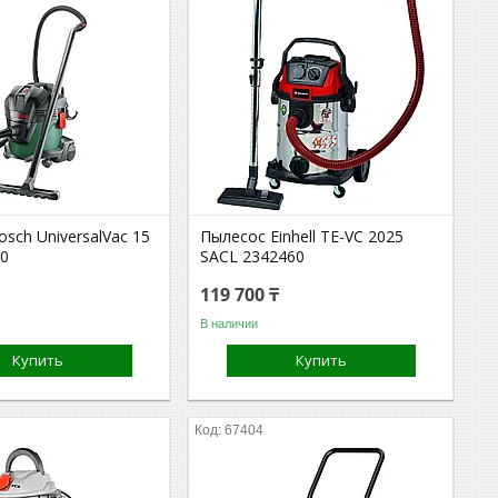
sch UniversalVac 15
Пылесос Einhell TE-VC 2025
0
SACL 2342460
119 700 ₸
В наличии
Купить
Купить
67404