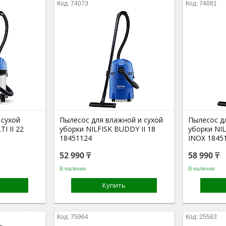
74073
74081
 сухой
Пылесос для влажной и сухой
Пылесос д
I II 22
уборки NILFISK BUDDY II 18
уборки NIL
18451124
INOX 1845
52 990 ₸
58 990 ₸
В наличии
В наличии
Купить
75964
25583