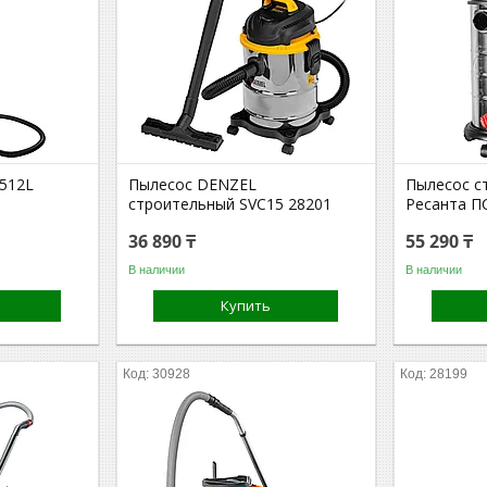
2512L
Пылесос DENZEL
Пылесос с
строительный SVC15 28201
Ресанта ПС
36 890 ₸
55 290 ₸
В наличии
В наличии
Купить
30928
28199