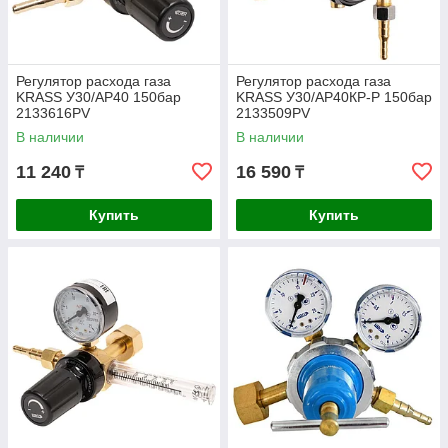
Регулятор расхода газа
Регулятор расхода газа
KRASS У30/АР40 150бар
KRASS У30/АР40КР-Р 150бар
2133616PV
2133509PV
В наличии
В наличии
11 240
16 590
₸
₸
Купить
Купить