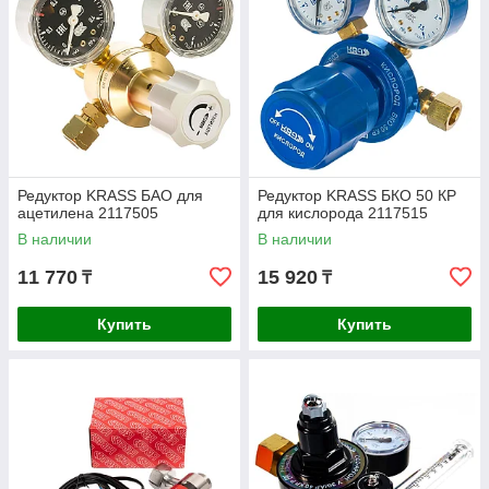
Редуктор KRASS БАО для
Редуктор KRASS БКО 50 КР
ацетилена 2117505
для кислорода 2117515
В наличии
В наличии
11 770
15 920
₸
₸
Купить
Купить