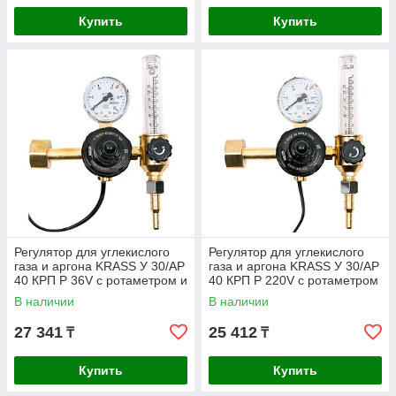
Купить
Купить
Регулятор для углекислого
Регулятор для углекислого
газа и аргона KRASS У 30/АР
газа и аргона KRASS У 30/АР
40 КРП Р 36V с ротаметром и
40 КРП Р 220V с ротаметром
встроенным подогревателем
и встроенным
В наличии
В наличии
подогревателем
27 341
25 412
₸
₸
Купить
Купить