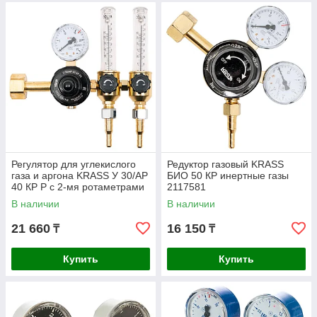
Регулятор для углекислого
Редуктор газовый KRASS
газа и аргона KRASS У 30/АР
БИО 50 КР инертные газы
40 КР Р с 2-мя ротаметрами
2117581
2133501
В наличии
В наличии
21 660
16 150
₸
₸
Купить
Купить