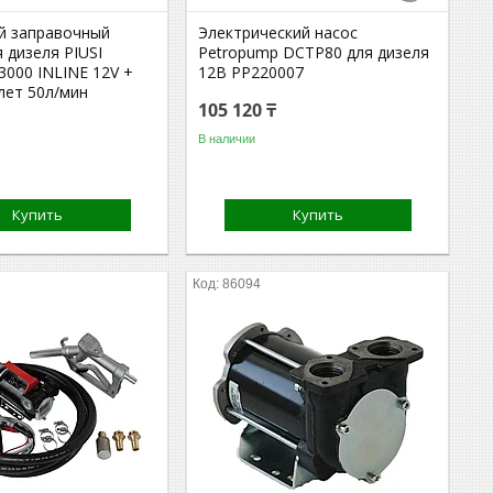
й заправочный
Электрический насос
 дизеля PIUSI
Petropump DCTP80 для дизеля
 3000 INLINE 12V +
12В PP220007
лет 50л/мин
105 120 ₸
В наличии
Купить
Купить
86094