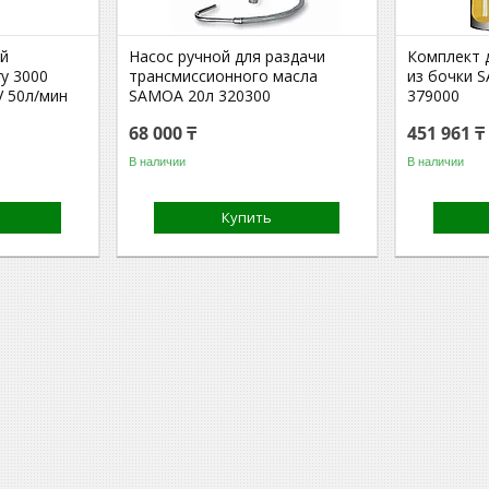
ий
Насос ручной для раздачи
Комплект 
ry 3000
трансмиссионного масла
из бочки 
2V 50л/мин
SAMOA 20л 320300
379000
68 000 ₸
451 961 ₸
В наличии
В наличии
Купить