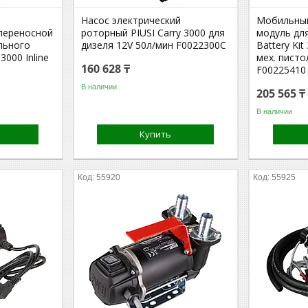
Насос электрический
Мобильны
переносной
роторный PIUSI Carry 3000 для
модуль для
льного
дизеля 12V 50л/мин F0022300C
Battery Kit
3000 Inline
мех. писто
160 628 ₸
F00225410
В наличии
205 565 ₸
В наличии
Купить
55920
55925