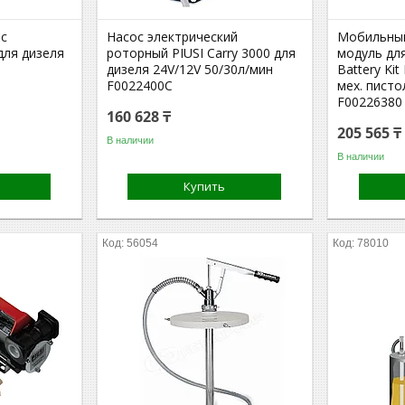
ос
Насос электрический
Мобильны
для дизеля
роторный PIUSI Carry 3000 для
модуль для
дизеля 24V/12V 50/30л/мин
Battery Kit
F0022400C
мех. писто
F00226380
160 628 ₸
205 565 ₸
В наличии
В наличии
Купить
56054
78010