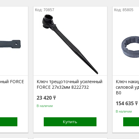
70857
85805
рный FORCE
Ключ трещоточный усиленный
Ключ наки
FORCE 27х32мм 8222732
силовой у
B0
23 420 ₸
154 635 ₸
В наличии
В наличии
Купить