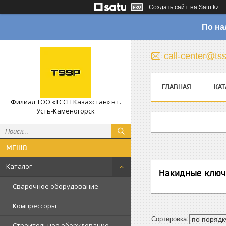
Создать сайт
на Satu.kz
По на
call-center@ts
ГЛАВНАЯ
КАТ
Филиал ТОО «ТССП Казахстан» в г.
Усть-Каменогорск
Каталог
Накидные ключ
Сварочное оборудование
Компрессоры
Строительное оборудование