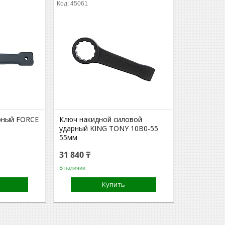
45061
рный FORCE
Ключ накидной силовой
ударный KING TONY 10B0-55
55мм
31 840 ₸
В наличии
Купить