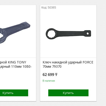
50365
дной KING TONY
Ключ накидной ударный FORCE
дарный 110мм 10B0-
70мм 79370
62 699 ₸
В наличии
Купить
Купить