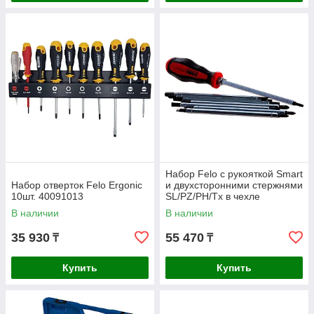
Набор Felo с рукояткой Smart
Набор отверток Felo Ergonic
и двухсторонними стержнями
10шт. 40091013
SL/PZ/PH/Tx в чехле
06080904
В наличии
В наличии
35 930
55 470
₸
₸
Купить
Купить