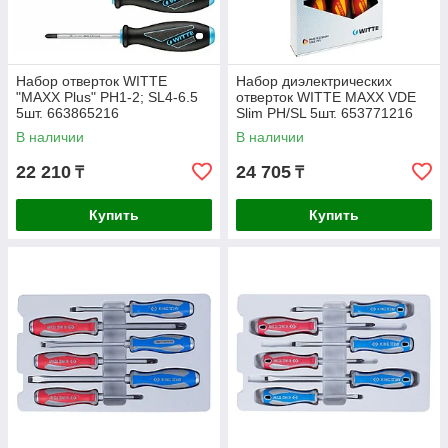
Набор отверток WITTE
Набор диэлектрических
"MAXX Plus" PH1-2; SL4-6.5
отверток WITTE MAXX VDE
5шт. 663865216
Slim PH/SL 5шт. 653771216
В наличии
В наличии
22 210
24 705
₸
₸
Купить
Купить