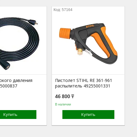
57164
окого давления
Пистолет STIHL RE 361-961
55000837
распылитель 49255001331
46 800 ₸
В наличии
Купить
Купить