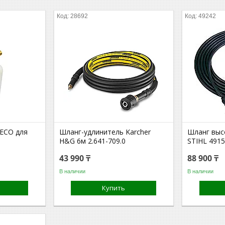
28692
49242
ECO для
Шланг-удлинитель Karcher
Шланг выс
H&G 6м 2.641-709.0
STIHL 491
43 990 ₸
88 900 ₸
В наличии
В наличии
Купить