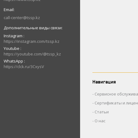
call-center@tssp.kz
Instagram
https://instagram.com/tssp.kz
Youtube
https://youtube.com/@tssp_kz
WhatsApp
https://clck.ru/3CxysV
Навигация
Сервисное обслужив
Сертификаты и лице
Статьи
О нас