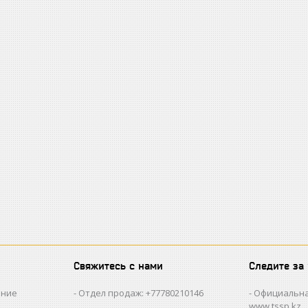
Свяжитесь с нами
Следите за
ание
Отдел продаж: +77780210146
Официальна
www.tssp.kz