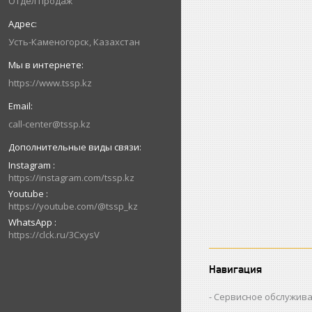
Отдел продаж
Усть-Каменогорск, Казахстан
https://www.tssp.kz
call-center@tssp.kz
Instagram
https://instagram.com/tssp.kz
Youtube
https://youtube.com/@tssp_kz
WhatsApp
https://clck.ru/3CxysV
Навигация
Сервисное обслужив