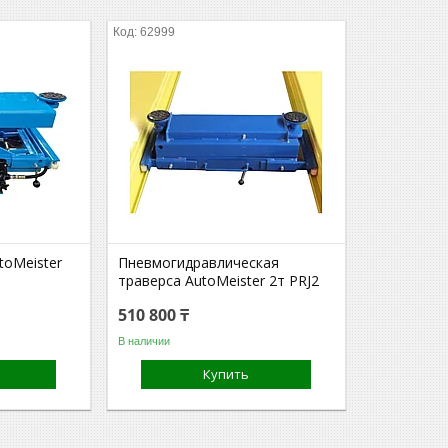
62999
toMeister
Пневмогидравлическая
траверса AutoMeister 2т PRJ2
510 800 ₸
В наличии
Купить