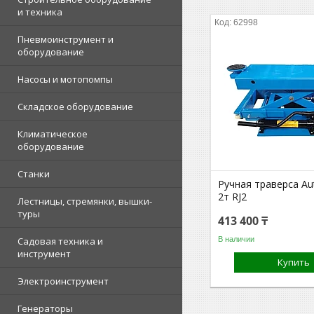
и техника
62998
Пневмоинструмент и
оборудование
Насосы и мотопомпы
Складское оборудование
Климатическое
оборудование
Станки
Ручная траверса Au
2т RJ2
Лестницы, стремянки, вышки-
туры
413 400 ₸
В наличии
Садовая техника и
инструмент
Купить
Электроинструмент
Генераторы