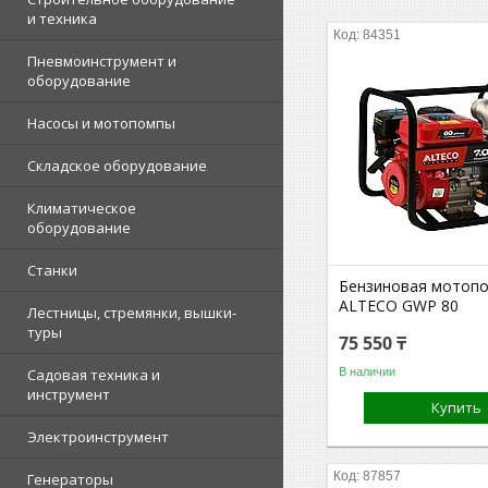
и техника
84351
Пневмоинструмент и
оборудование
Насосы и мотопомпы
Складское оборудование
Климатическое
оборудование
Станки
Бензиновая мотоп
ALTECO GWP 80
Лестницы, стремянки, вышки-
туры
75 550 ₸
В наличии
Садовая техника и
инструмент
Купить
Электроинструмент
87857
Генераторы