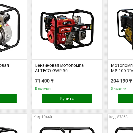
овая
Бензиновая мотопомпа
Мотопомпа
ALTECO GWP 50
MP-100 70
71 400 ₸
204 190 ₸
В наличии
В наличии
Купить
19440
87858