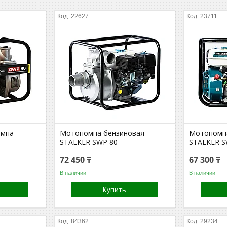
22627
23711
омпа
Мотопомпа бензиновая
Мотопомп
STALKER SWP 80
STALKER S
72 450 ₸
67 300 ₸
В наличии
В наличии
Купить
84362
29234