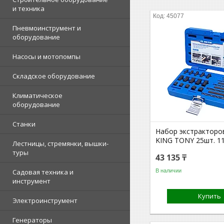
и техника
45077
Пневмоинструмент и
оборудование
Насосы и мотопомпы
Складское оборудование
Климатическое
оборудование
Станки
Набор экстракторов
KING TONY 25шт. 1
Лестницы, стремянки, вышки-
туры
43 135 ₸
В наличии
Садовая техника и
инструмент
Купить
Электроинструмент
Генераторы