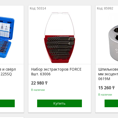
50314
85992
 и свёрл
Набор экстракторов FORCE
Шпилькове
1225SQ
8шт. 63006
мм эксцен
0619M
22 980 ₸
15 260 ₸
В наличии
В наличии
Купить