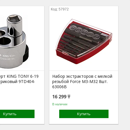
57972
рт KING TONY 6-19
Набор экстракторов с мелкой
триковый 9TD404-
резьбой Force M3-M32 8шт.
63006B
16 299 ₸
В наличии
Купить
Купить