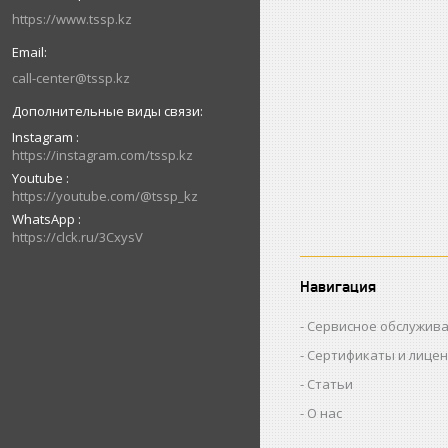
https://www.tssp.kz
call-center@tssp.kz
Instagram
https://instagram.com/tssp.kz
Youtube
https://youtube.com/@tssp_kz
WhatsApp
https://clck.ru/3CxysV
Навигация
Сервисное обслужив
Сертификаты и лице
Статьи
О нас