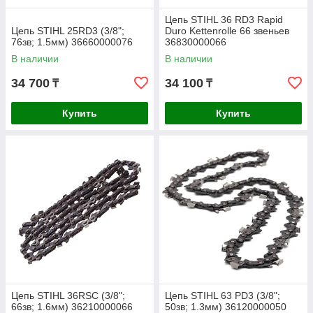
Цепь STIHL 36 RD3 Rapid
Цепь STIHL 25RD3 (3/8";
Duro Kettenrolle 66 звеньев
76зв; 1.5мм) 36660000076
36830000066
В наличии
В наличии
34 700
34 100
₸
₸
Купить
Купить
Цепь STIHL 36RSC (3/8";
Цепь STIHL 63 PD3 (3/8";
66зв; 1.6мм) 36210000066
50зв; 1.3мм) 36120000050