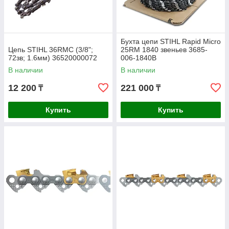
Бухта цепи STIHL Rapid Micro
Цепь STIHL 36RMC (3/8";
25RM 1840 звеньев 3685-
72зв; 1.6мм) 36520000072
006-1840B
В наличии
В наличии
12 200
221 000
₸
₸
Купить
Купить