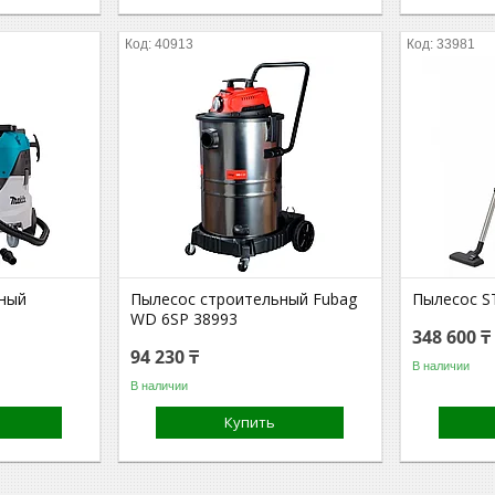
40913
33981
ный
Пылесос строительный Fubag
Пылесос S
WD 6SP 38993
348 600 ₸
94 230 ₸
В наличии
В наличии
Купить