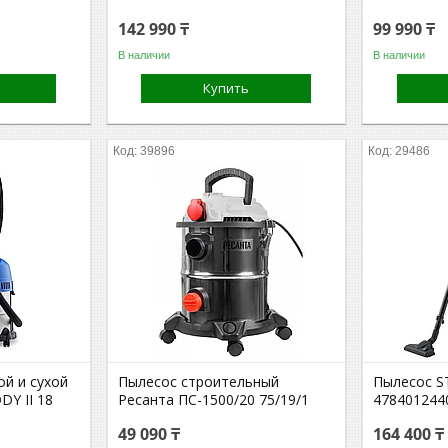
142 990 ₸
99 990 ₸
В наличии
В наличии
Купить
39896
29486
й и сухой
Пылесос строительный
Пылесос S
DY II 18
Ресанта ПС-1500/20 75/19/1
478401244
49 090 ₸
164 400 ₸