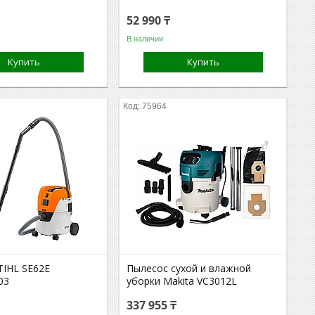
52 990 ₸
В наличии
Купить
Купить
75964
TIHL SE62E
Пылесос сухой и влажной
03
уборки Makita VC3012L
337 955 ₸