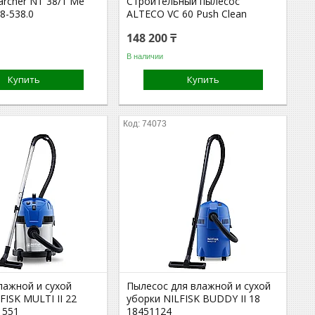
archer NT 38/1 Me
Строительный пылесос
28-538.0
ALTECO VC 60 Push Clean
148 200 ₸
В наличии
Купить
Купить
74073
лажной и сухой
Пылесос для влажной и сухой
FISK MULTI II 22
уборки NILFISK BUDDY II 18
1551
18451124