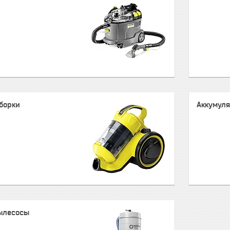
борки
Аккумул
ылесосы