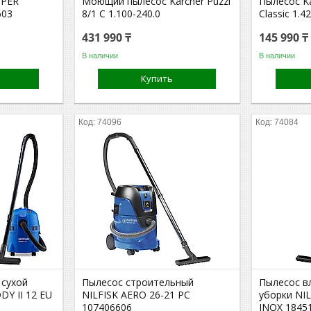
IPER
Моющий пылесос Karcher Puzzi
Пылесос K
603
8/1 C 1.100-240.0
Classic 1.4
431 990 ₸
145 990 ₸
В наличии
В наличии
Купить
74096
74084
 сухой
Пылесос строительный
Пылесос в
DY II 12 EU
NILFISK AERO 26-21 PC
уборки NIL
107406606
INOX 1845