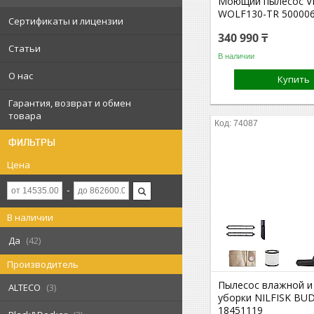
Моющий пылесос V
WOLF130-TR 50000
Сертификаты и лицензии
340 990 ₸
Статьи
В наличии
О нас
Купить
Гарантия, возврат и обмен
товара
74087
ФИЛЬТРЫ
Цена
В наличии
Да
42
Производитель
Пылесос влажной и
ALTECO
3
уборки NILFISK BUD
18451119