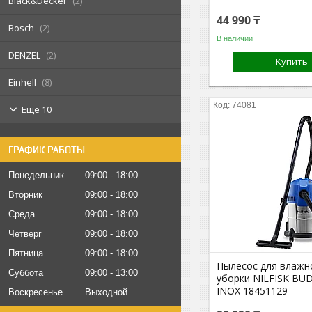
Black&Decker
2
44 990 ₸
Bosch
2
В наличии
DENZEL
2
Купить
Einhell
8
74081
Еще 10
ГРАФИК РАБОТЫ
Понедельник
09:00
18:00
Вторник
09:00
18:00
Среда
09:00
18:00
Четверг
09:00
18:00
Пятница
09:00
18:00
Пылесос для влажно
Суббота
09:00
13:00
уборки NILFISK BUD
INOX 18451129
Воскресенье
Выходной