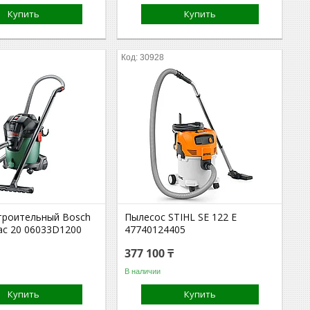
Купить
Купить
30928
троительный Bosch
Пылесос STIHL SE 122 E
ac 20 06033D1200
47740124405
377 100 ₸
В наличии
Купить
Купить