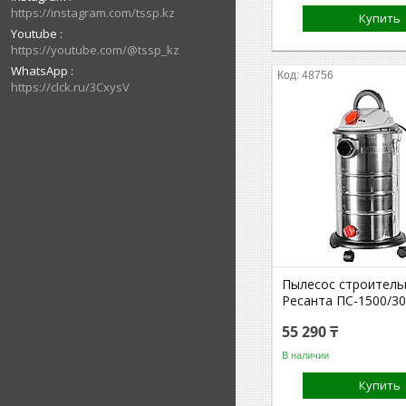
https://instagram.com/tssp.kz
Купить
Youtube
https://youtube.com/@tssp_kz
WhatsApp
48756
https://clck.ru/3CxysV
Пылесос строитель
Ресанта ПС-1500/30
55 290 ₸
В наличии
Купить