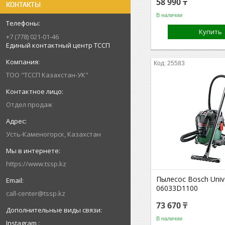
58 990 ₸
КОНТАКТЫ
В наличии
Купить
+7 (778) 021-01-46
Единый контактный центр ТССП
25583
ТОО "ТССП Казахстан-УК"
Отдел продаж
Усть-Каменогорск, Казахстан
https://www.tssp.kz
Пылесос Bosch Univ
06033D1100
call-center@tssp.kz
73 670 ₸
В наличии
Instagram