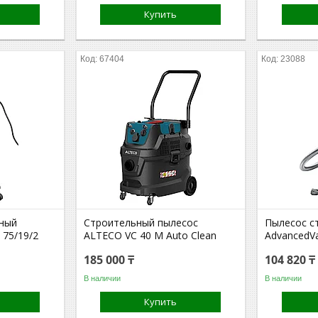
Купить
67404
23088
ный
Строительный пылесос
Пылесос с
 75/19/2
ALTECO VC 40 M Auto Сlean
AdvancedV
185 000 ₸
104 820 ₸
В наличии
В наличии
Купить