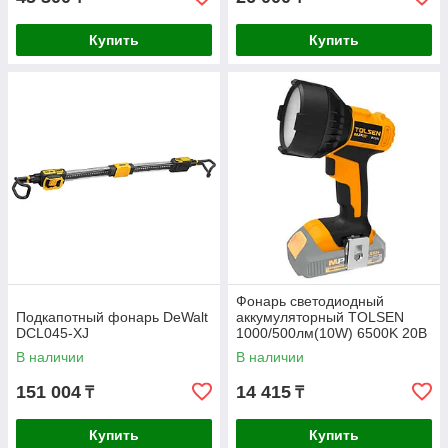
Купить
Купить
Фонарь светодиодный
Подкапотный фонарь DeWalt
аккумуляторный TOLSEN
DCL045-XJ
1000/500лм(10W) 6500K 20В
Li-Ion Б/А 87311
В наличии
В наличии
151 004
14 415
₸
₸
Купить
Купить