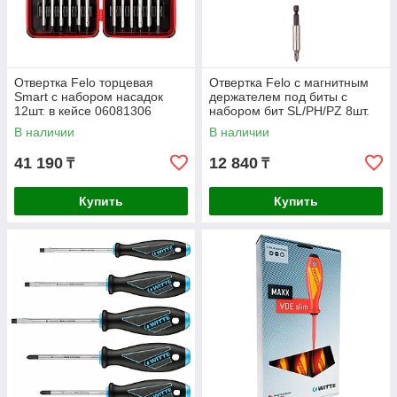
Отвертка Felo торцевая
Отвертка Felo с магнитным
Smart с набором насадок
держателем под биты с
12шт. в кейсе 06081306
набором бит SL/PH/PZ 8шт.
37310805
В наличии
В наличии
41 190
12 840
₸
₸
Купить
Купить