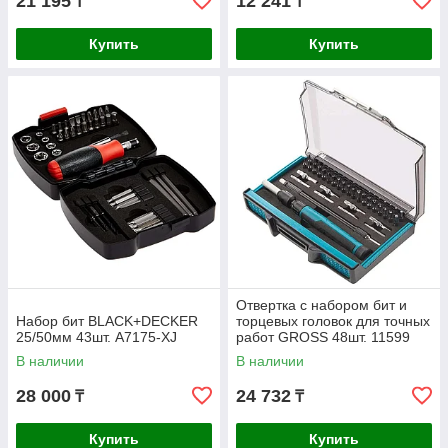
21 195
12 241
₸
₸
Купить
Купить
Отвертка с набором бит и
Набор бит BLACK+DECKER
торцевых головок для точных
25/50мм 43шт. A7175-XJ
работ GROSS 48шт. 11599
В наличии
В наличии
28 000
24 732
₸
₸
Купить
Купить