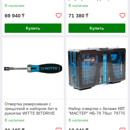
34011-2DG
момента Felo 0.6-1.5Н·м
В наличии
В наличии
12шт. 10099616
69 940
71 380
₸
₸
Купить
Купить
Отвертка реверсивная с
трещоткой и набором бит в
Набор отвертки с битами КВТ
рукоятке WITTE BITDRIVE
"МАСТЕР" НБ-79 79шт. 79775
Ratchet 468021000
В наличии
В наличии