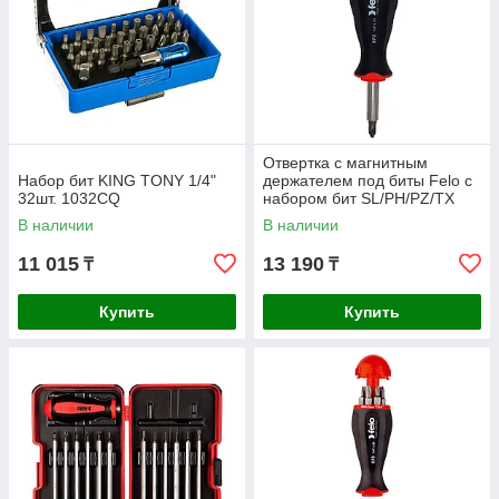
Отвертка с магнитным
Набор бит KING TONY 1/4"
держателем под биты Felo с
32шт. 1032CQ
набором бит SL/PH/PZ/TX
8шт. 37320805
В наличии
В наличии
11 015
13 190
₸
₸
Купить
Купить