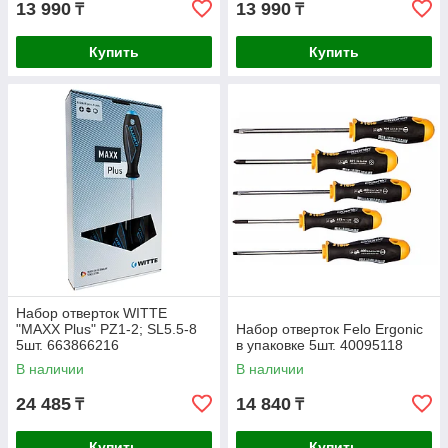
13 990
13 990
₸
₸
Купить
Купить
Набор отверток WITTE
"MAXX Plus" PZ1-2; SL5.5-8
Набор отверток Felo Ergonic
5шт. 663866216
в упаковке 5шт. 40095118
В наличии
В наличии
24 485
14 840
₸
₸
Купить
Купить