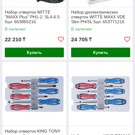
Набор отверток WITTE
Набор диэлектрических
"MAXX Plus" PH1-2; SL4-6.5
отверток WITTE MAXX VDE
5шт. 663865216
Slim PH/SL 5шт. 653771216
В наличии
В наличии
22 210
24 705
₸
₸
Купить
Купить
Набор отверток KING TONY