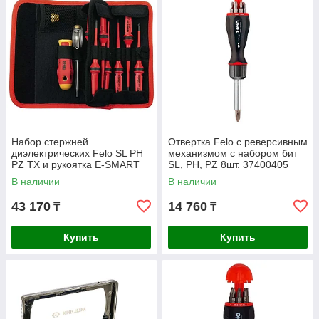
Набор стержней
Отвертка Felo с реверсивным
диэлектрических Felo SL PH
механизмом с набором бит
PZ TX и рукоятка E-SMART
SL, PH, PZ 8шт. 37400405
12шт. 06381204
В наличии
В наличии
43 170
14 760
₸
₸
Купить
Купить