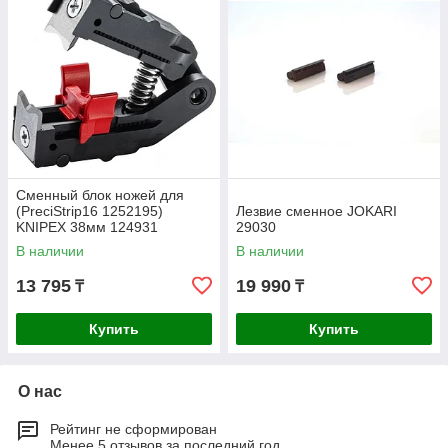
Сменный блок ножей для
(PreciStrip16 1252195)
Лезвие сменное JOKARI
KNIPEX 38мм 124931
29030
В наличии
В наличии
13 795
19 990
₸
₸
Купить
Купить
О нас
Рейтинг не сформирован
Менее 5 отзывов за последний год