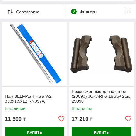
Сортировка
0
Фильтры
Ножи сменные для клещей
Нож BELMASH HSS W2
(20090) JOKARI 6-16мм² 2шт.
333х1,5х12 RN097A
29090
В наличии
В наличии
11 500
17 210
₸
₸
Купить
Купить