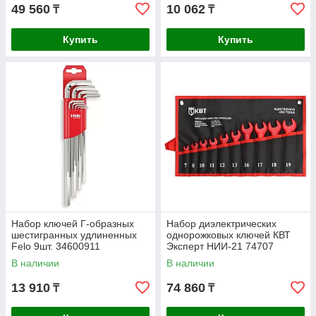
49 560
10 062
₸
₸
Купить
Купить
Набор ключей Г-образных
Набор диэлектрических
шестигранных удлиненных
однорожковых ключей КВТ
Felo 9шт. 34600911
Эксперт НИИ-21 74707
В наличии
В наличии
13 910
74 860
₸
₸