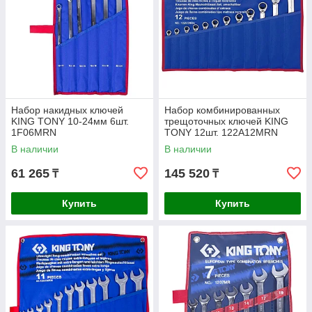
Набор накидных ключей
Набор комбинированных
KING TONY 10-24мм 6шт.
трещоточных ключей KING
1F06MRN
TONY 12шт. 122A12MRN
В наличии
В наличии
61 265
145 520
₸
₸
Купить
Купить