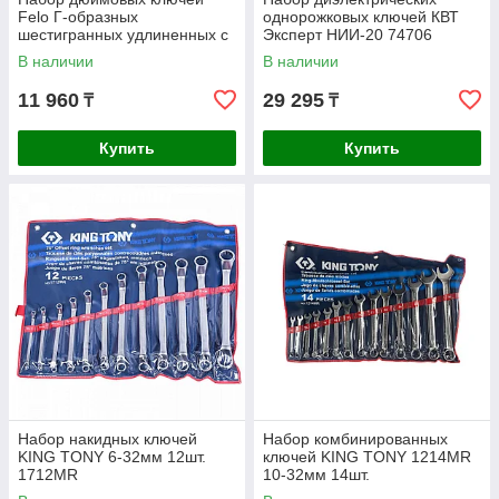
Felo Г-образных
однорожковых ключей КВТ
шестигранных удлиненных с
Эксперт НИИ-20 74706
шаровым окончанием. HEX
В наличии
В наличии
050"-3/8" 13шт.
11 960
29 295
₸
₸
Купить
Купить
Набор накидных ключей
Набор комбинированных
KING TONY 6-32мм 12шт.
ключей KING TONY 1214MR
1712MR
10-32мм 14шт.