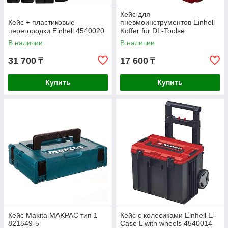
Кейс для
Кейс + пластиковые
пневмоинструментов Einhell
перегородки Einhell 4540020
Koffer für DL-Toolse
340х300х100мм 4540040
В наличии
В наличии
31 700
17 600
₸
₸
Купить
Купить
Кейс Makita MAKPAC тип 1
Кейс с колесиками Einhell E-
821549-5
Case L with wheels 4540014