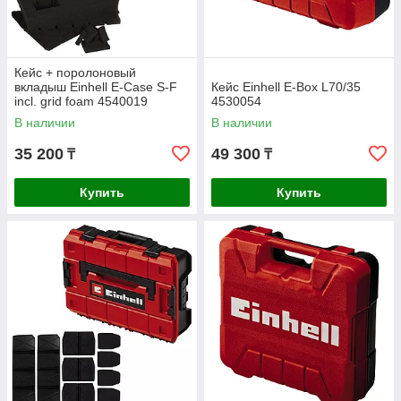
Кейс + поролоновый
вкладыш Einhell E-Case S-F
Кейс Einhell E-Box L70/35
incl. grid foam 4540019
4530054
В наличии
В наличии
35 200
49 300
₸
₸
Купить
Купить