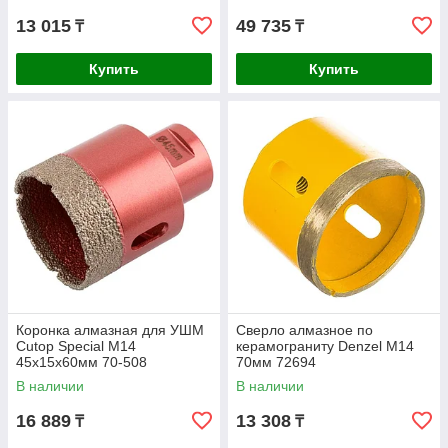
13 015
49 735
₸
₸
Купить
Купить
Коронка алмазная для УШМ
Сверло алмазное по
Cutop Special М14
керамограниту Denzel М14
45х15х60мм 70-508
70мм 72694
В наличии
В наличии
16 889
13 308
₸
₸