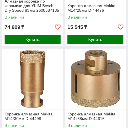
Алмазная коронка по
керамике для УШМ Bosch
Коронка алмазная Makita
Dry Speed 83мм 2608587135
М14*25мм D-44476
В наличии
В наличии
74 909
15 545
₸
₸
Купить
Купить
Коронка алмазная Makita
Коронка алмазная Makita
М14*30мм D-44498
М14x68мм D-44616
В наличии
В наличии