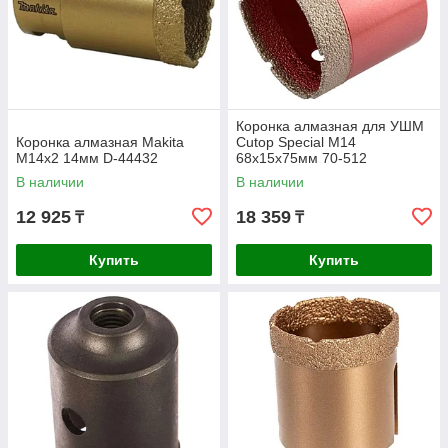
Коронка алмазная для УШМ
Коронка алмазная Makita
Cutop Special М14
M14x2 14мм D-44432
68х15х75мм 70-512
В наличии
В наличии
12 925
18 359
₸
₸
Купить
Купить