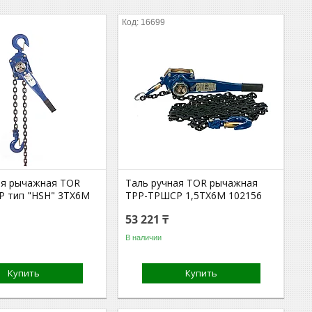
16699
ая рычажная TOR
Таль ручная TOR рычажная
 тип "HSH" 3TХ6М
ТРР-ТРШСР 1,5ТХ6М 102156
53 221 ₸
В наличии
Купить
Купить