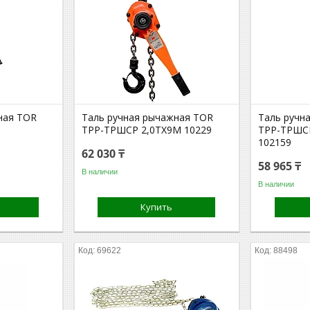
ная TOR
Таль ручная рычажная TOR
Таль ручн
ТРР-ТРШСР 2,0ТХ9М 10229
ТРР-ТРШС
102159
62 030 ₸
58 965 ₸
В наличии
В наличии
Купить
69622
88498