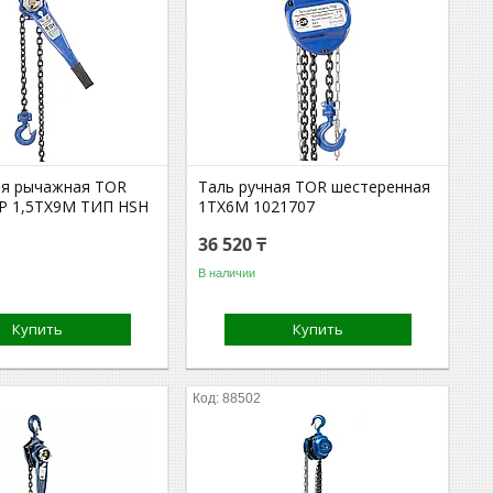
ая рычажная TOR
Таль ручная TOR шестеренная
Р 1,5ТХ9М ТИП HSH
1ТХ6М 1021707
36 520 ₸
В наличии
Купить
Купить
88502