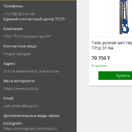
+7 (778) 021-01-46
Единый контактный центр ТССП
ТОО "ТССП Казахстан-УК"
Таль ручная шесте
ТРШ 3т 6м
Отдел продаж
70 750 ₸
В наличии
Усть-Каменогорск, Казахстан
Купить
https://www.tssp.kz
call-center@tssp.kz
Instagram
https://instagram.com/tssp.kz