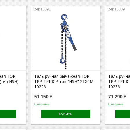
16891
16889
ная TOR
Таль ручная рычажная TOR
Таль ручн
тип HSH)
ТРР-ТРШСР тип "HSH" 2TХ6М
ТРР-ТРШСР
10226
10236
51 150 ₸
71 290 ₸
В наличии
В наличии
Купить