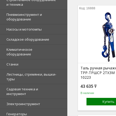
и техника
16888
Пневмоинструмент и
оборудование
Насосы и мотопомпы
Складское оборудование
Климатическое
оборудование
Станки
Таль ручная рычаж
ТРР-ТРШСР 2ТХ3М (
Лестницы, стремянки, вышки-
10223
туры
43 635 ₸
Садовая техника и
В наличии
инструмент
Купить
Электроинструмент
Генераторы