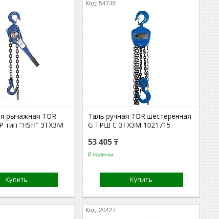
54746
ая рычажная TOR
Таль ручная TOR шестеренная
 тип "HSH" 3TХ3М
G ТРШ C 3ТХ3М 1021715
53 405 ₸
В наличии
Купить
Купить
20427