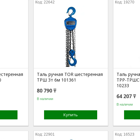
22642
19270
естеренная
Таль ручная TOR шестеренная
Таль ручн
0
ТРШ 3т 6м 101361
ТРР-ТРШСР
10233
80 790 ₸
64 207 ₸
В наличии
В наличии
Купить
22901
16523