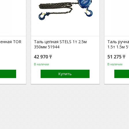
ренная TOR
Таль цепная STELS 1т 2.5м
Таль ручн
350мм 51944
1.5т 1.5м 
42 970 ₸
51 275 ₸
В наличии
В наличии
Купить