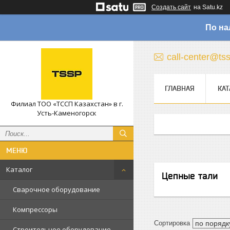
Создать сайт
на Satu.kz
По на
call-center@ts
ГЛАВНАЯ
КАТ
Филиал ТОО «ТССП Казахстан» в г.
Усть-Каменогорск
Каталог
Цепные тали
Сварочное оборудование
Компрессоры
Строительное оборудование