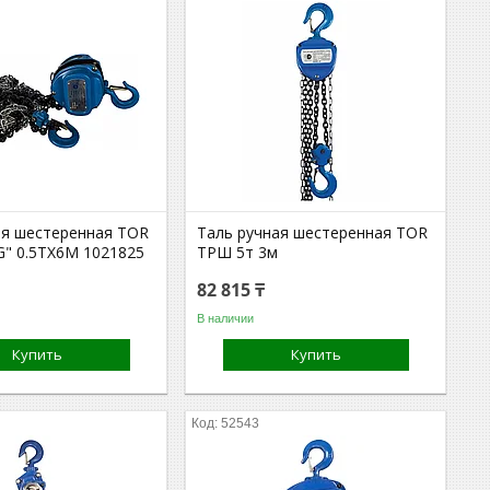
ая шестеренная TOR
Таль ручная шестеренная TOR
G" 0.5ТХ6М 1021825
ТРШ 5т 3м
82 815 ₸
В наличии
Купить
Купить
52543