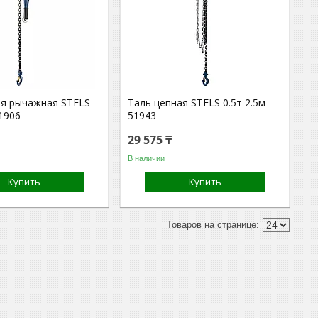
ая рычажная STELS
Таль цепная STELS 0.5т 2.5м
51906
51943
29 575 ₸
В наличии
Купить
Купить