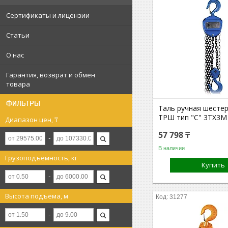
Сертификаты и лицензии
Статьи
О нас
Гарантия, возврат и обмен
товара
ФИЛЬТРЫ
Таль ручная шесте
ТРШ тип "С" 3ТХ3М
Диапазон цен, ₸
57 798 ₸
В наличии
Грузоподъемность, кг
Купить
Высота подъема, м
31277