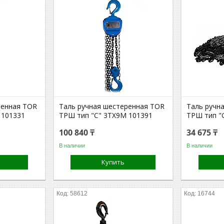
ренная TOR
Таль ручная шестеренная TOR
Таль ручн
 101331
ТРШ тип "С" 3ТХ9М 101391
ТРШ тип "
100 840 ₸
34 675 ₸
В наличии
В наличии
Купить
58612
16744