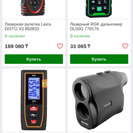
Лазерная рулетка Leica
Лазерный RGK дальномер
DISTO X3 850833
DL50G 778176
В наличии
В наличии
189 080
33 065
₸
₸
Купить
Купить