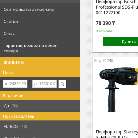
Перфоратор Bosch
Professional SDS-Pl
Сертификаты и лицензии
0611272100
Статьи
78 390 ₸
В наличии
О нас
Купить
Гарантия, возврат и обмен
товара
61745
ФИЛЬТРЫ
Цена
В наличии
Да
80
Производитель
ALTECO
10
Перфоратор Stanley
SFMEH200K-QS