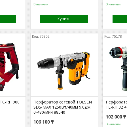
В наличии
В наличии
Купить
76302
75178
 TC-RH 900
Перфоратор сетевой TOLSEN
Перфоратор
SDS-MAX 1250Вт/40мм 9.0Дж
TE-RH 32 4
0-480/мин 88540
102 000 ₸
106 100 ₸
В наличии