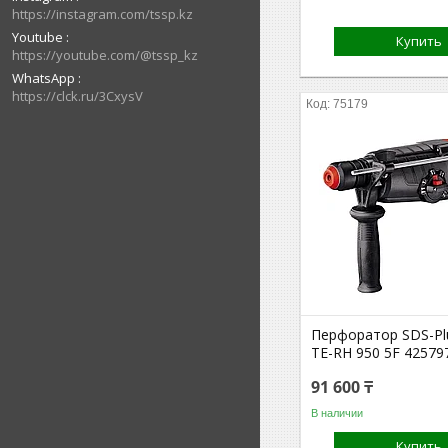
https://instagram.com/tssp.kz
Youtube
Купить
https://youtube.com/@tssp_kz
WhatsApp
https://clck.ru/3CxysV
75179
Перфоратор SDS-Plu
TE-RH 950 5F 42579
91 600 ₸
В наличии
Купить