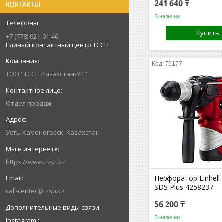
241 640 ₸
КОНТАКТЫ
В наличии
Купить
+7 (778) 021-01-46
Единый контактный центр ТССП
75177
ТОО "ТССП Казахстан-УК"
Отдел продаж
Усть-Каменогорск, Казахстан
https://www.tssp.kz
Перфоратор Einhell
SDS-Plus 4258237
call-center@tssp.kz
56 200 ₸
В наличии
Instagram