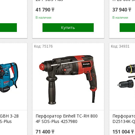
41 790 ₸
37 940 ₸
В наличии
В наличии
Купить
75176
34931
GBH 3-28
Перфоратор Einhell TC-RH 800
Перфорато
S-Plus
4F SDS-Plus 4257980
D25134K-
71 400 ₸
151 004 ₸