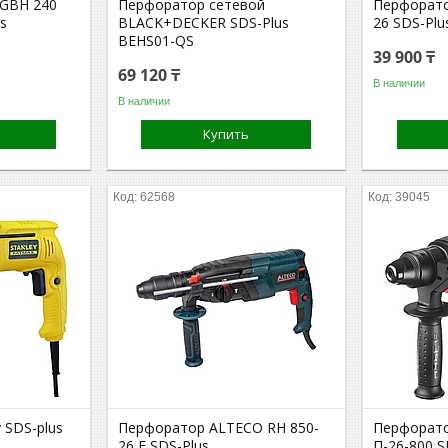
 GBH 240
Перфоратор сетевой
Перфорато
us
BLACK+DECKER SDS-Plus
26 SDS-Plu
BEHS01-QS
39 900 ₸
69 120 ₸
В наличии
В наличии
Купить
62568
39045
 SDS-plus
Перфоратор ALTECO RH 850-
Перфорат
26 F SDS-Plus
П-26-800 S