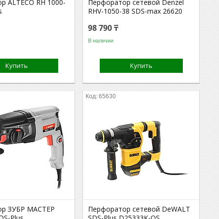
р ALTECO RH 1000-
Перфоратор сетевой Denzel
s
RHV-1050-38 SDS-max 26620
98 790 ₸
В наличии
Купить
Купить
65630
ор ЗУБР МАСТЕР
Перфоратор сетевой DeWALT
DS-Plus
SDS-Plus D25333K-QS