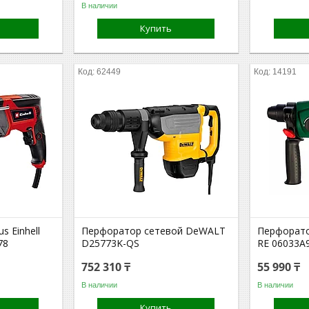
В наличии
Купить
62449
14191
s Einhell
Перфоратор сетевой DeWALT
Перфорато
78
D25773K-QS
RE 06033A
752 310 ₸
55 990 ₸
В наличии
В наличии
Купить