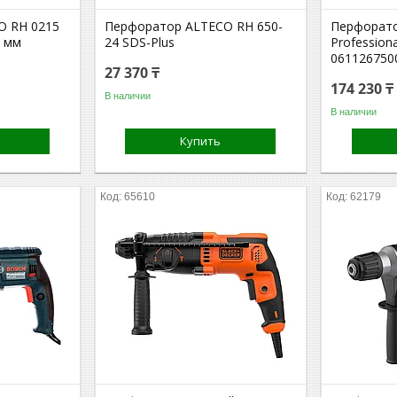
O RH 0215
Перфоратор ALTECO RH 650-
Перфорато
6 мм
24 SDS-Plus
Profession
061126750
27 370 ₸
174 230 ₸
В наличии
В наличии
Купить
65610
62179