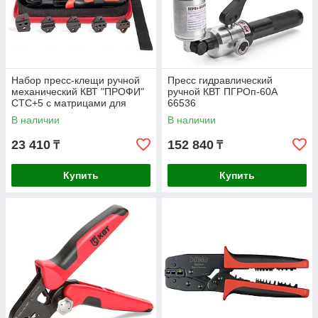
Набор пресс-клещи ручной
Пресс гидравлический
механический КВТ "ПРОФИ"
ручной КВТ ПГРОп-60А
СТС+5 c матрицами для
66536
опрессовки наконечников
В наличии
В наличии
86875
23 410
152 840
₸
₸
Купить
Купить