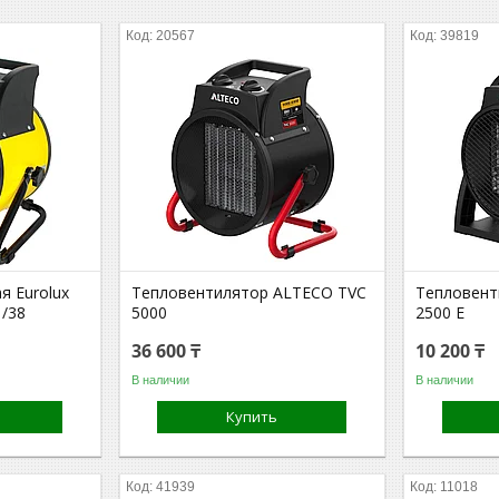
20567
39819
я Eurolux
Тепловентилятор ALTECO TVС
Тепловент
1/38
5000
2500 E
36 600 ₸
10 200 ₸
В наличии
В наличии
Купить
41939
11018