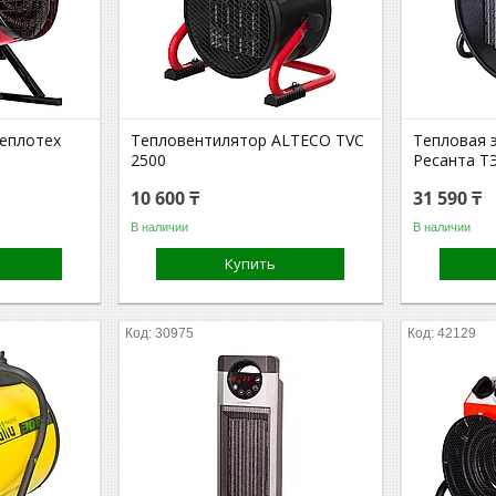
еплотех
Тепловентилятор ALTECO TVС
Тепловая 
2500
Ресанта Т
10 600 ₸
31 590 ₸
В наличии
В наличии
Купить
30975
42129