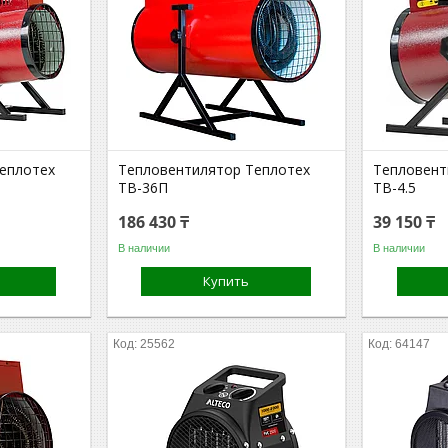
еплотех
Тепловентилятор Теплотех
Тепловент
ТВ-36П
ТВ-4.5
186 430 ₸
39 150 ₸
В наличии
В наличии
Купить
25562
64147