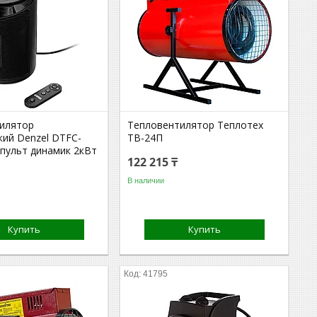
илятор
Тепловентилятор Теплотех
кий Denzel DTFC-
ТВ-24П
i пульт динамик 2кВт
122 215 ₸
В наличии
Купить
Купить
41795