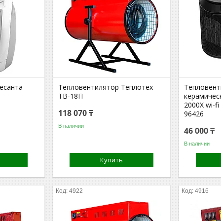
есанта
Тепловентилятор Теплотех
Тепловент
ТВ-18П
керамичес
2000X wi-f
118 070 ₸
96426
В наличии
46 000 ₸
В наличии
Купить
4922
4916