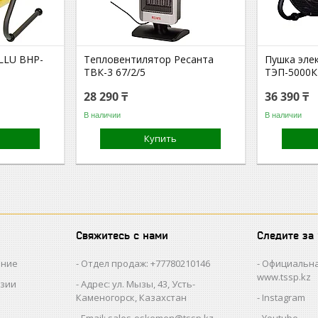
LLU BHP-
Тепловентилятор Ресанта
Пушка эле
ТВК-3 67/2/5
ТЭП-5000К
28 290 ₸
36 390 ₸
В наличии
В наличии
Купить
Свяжитесь с нами
Следите за
ание
Отдел продаж: +77780210146
Официальна
www.tssp.kz
нзии
Адрес: ул. Мызы, 43, Усть-
Каменогорск, Казахстан
Instagram