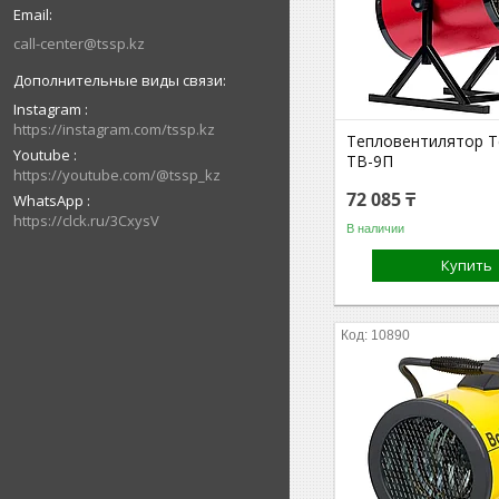
call-center@tssp.kz
Instagram
https://instagram.com/tssp.kz
Тепловентилятор Т
Youtube
ТВ-9П
https://youtube.com/@tssp_kz
72 085 ₸
WhatsApp
https://clck.ru/3CxysV
В наличии
Купить
10890