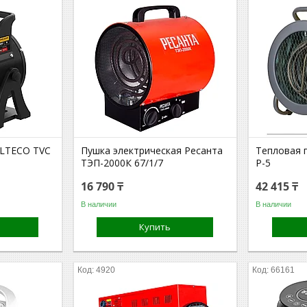
ALTECO TVC
Пушка электрическая Ресанта
Тепловая 
ТЭП-2000К 67/1/7
Р-5
16 790 ₸
42 415 ₸
В наличии
В наличии
Купить
4920
66161