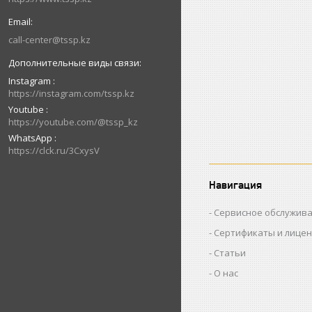
call-center@tssp.kz
Instagram
https://instagram.com/tssp.kz
Youtube
https://youtube.com/@tssp_kz
WhatsApp
https://clck.ru/3CxysV
Навигация
Сервисное обслужив
Сертификаты и лице
Статьи
О нас