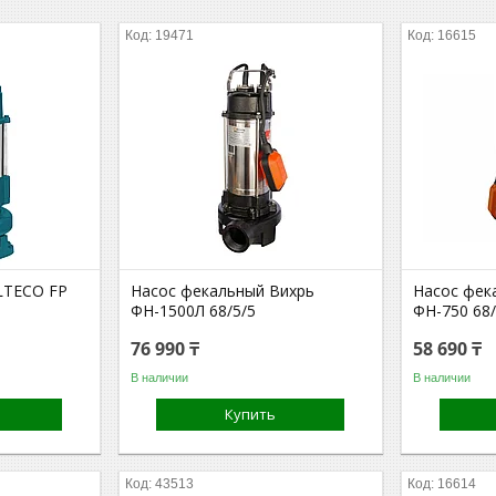
19471
16615
LTECO FP
Насос фекальный Вихрь
Насос фек
ФН-1500Л 68/5/5
ФН-750 68/
76 990 ₸
58 690 ₸
В наличии
В наличии
Купить
43513
16614