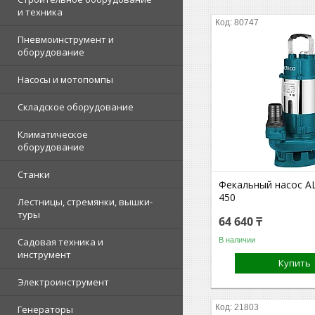
и техника
80747
Пневмоинструмент и
оборудование
Насосы и мотопомпы
Складское оборудование
Климатическое
оборудование
Станки
Фекальный насос A
450
Лестницы, стремянки, вышки-
туры
64 640 ₸
В наличии
Садовая техника и
инструмент
Купить
Электроинструмент
21803
Генераторы