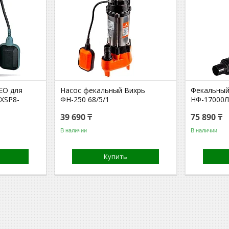
EO для
Насос фекальный Вихрь
Фекальный
 XSP8-
ФН-250 68/5/1
НФ-17000Л
39 690 ₸
75 890 ₸
В наличии
В наличии
Купить