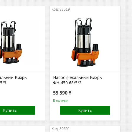
33519
альный Вихрь
Насос фекальный Вихрь
5/3
ФН-450 68/5/2
55 590 ₸
В наличии
Купить
Купить
30591