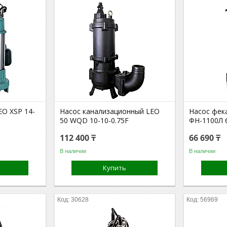
EO XSP 14-
Насос канализационный LEO
Насос фек
50 WQD 10-10-0.75F
ФН-1100Л 
112 400 ₸
66 690 ₸
В наличии
В наличии
Купить
30628
56969