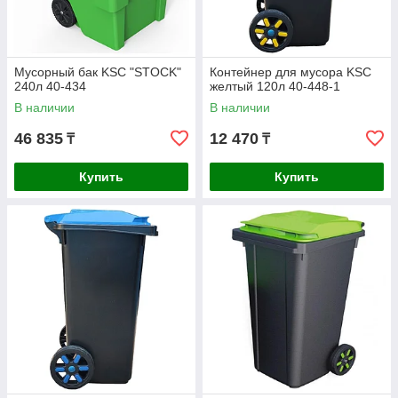
Мусорный бак KSC "STOCK"
Контейнер для мусора KSC
240л 40-434
желтый 120л 40-448-1
В наличии
В наличии
46 835
12 470
₸
₸
Купить
Купить