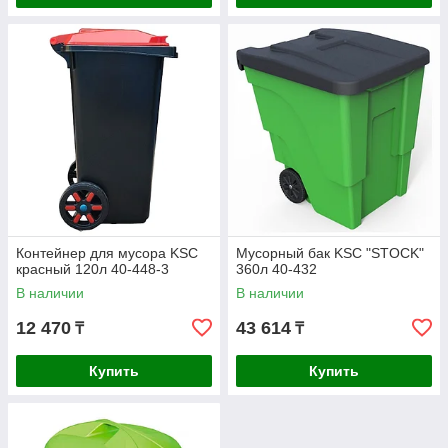
Контейнер для мусора KSC
Мусорный бак KSC "STOCK"
красный 120л 40-448-3
360л 40-432
В наличии
В наличии
12 470
43 614
₸
₸
Купить
Купить