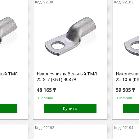
92180
92182
ьный ТМЛ
Наконечник кабельный ТМЛ
Наконечни
25-8-7 (КВТ) 40879
25-10-8 (К
48 165 ₸
59 505 ₸
В наличии
В наличии
Купить
92192
92194