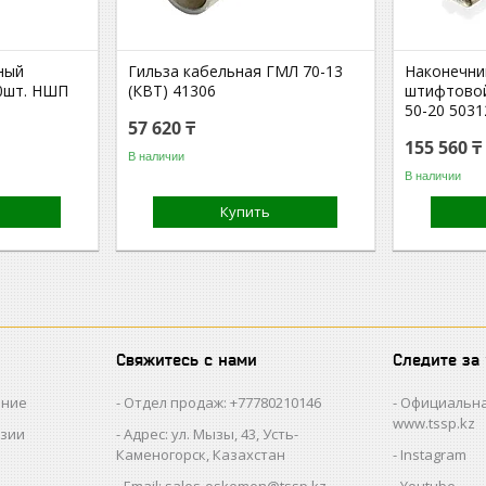
ный
Гильза кабельная ГМЛ 70-13
Наконечни
0шт. НШП
(КВТ) 41306
штифтово
50-20 5031
57 620 ₸
155 560 ₸
В наличии
В наличии
Купить
Свяжитесь с нами
Следите за
ание
Отдел продаж: +77780210146
Официальна
www.tssp.kz
нзии
Адрес: ул. Мызы, 43, Усть-
Каменогорск, Казахстан
Instagram