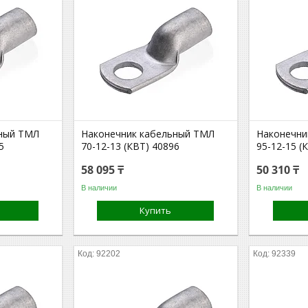
ьный ТМЛ
Наконечник кабельный ТМЛ
Наконечни
5
70-12-13 (КВТ) 40896
95-12-15 (
58 095 ₸
50 310 ₸
В наличии
В наличии
Купить
92202
92339