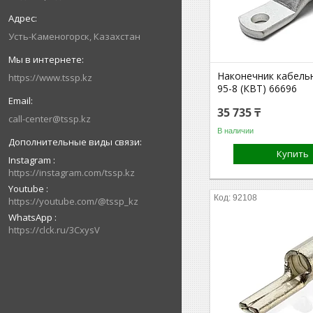
Усть-Каменогорск, Казахстан
Наконечник кабель
https://www.tssp.kz
95-8 (КВТ) 66696
35 735 ₸
call-center@tssp.kz
В наличии
Купить
Instagram
https://instagram.com/tssp.kz
Youtube
92108
https://youtube.com/@tssp_kz
WhatsApp
https://clck.ru/3CxysV