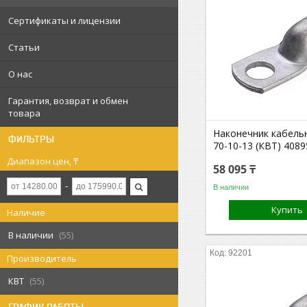
Сертификаты и лицензии
Статьи
О нас
Гарантия, возврат и обмен
товара
Наконечник кабел
ФИЛЬТРЫ
70-10-13 (КВТ) 4089
Диапазон цен, ₸
58 095 ₸
В наличии
Купить
Наличие
В наличии
55
92201
Производитель
КВТ
55