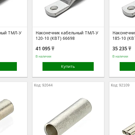
ный ТМЛ-У
Наконечник кабельный ТМЛ-У
Наконечни
120-10 (КВТ) 66698
185-10 (КВ
41 095 ₸
35 235 ₸
В наличии
В наличии
Купить
92044
92109