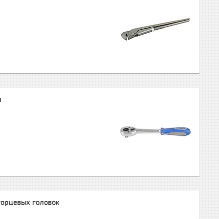
и
орцевых головок