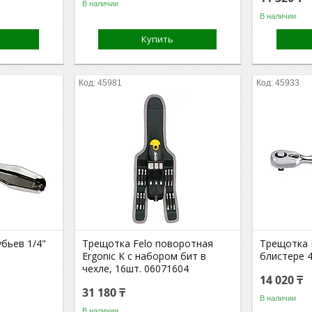
В наличии
В наличии
Купить
45981
45933
убьев 1/4"
Трещотка Felo поворотная
Трещотка F
Ergonic K с набором бит в
блистере 
чехле, 16шт. 06071604
14 020 ₸
31 180 ₸
В наличии
В наличии