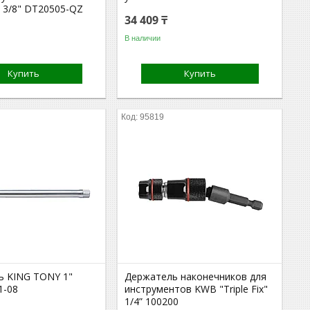
 3/8" DT20505-QZ
34 409 ₸
В наличии
Купить
Купить
95819
ь KING TONY 1"
Держатель наконечников для
1-08
инструментов KWB "Triple Fix"
1/4” 100200