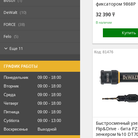
Bosch
1
фиксатором 9868P
DeWalt
10
32 390 ₸
В наличии
FORCE
38
Купить
Felo
5
Еще 11
81476
ГРАФИК РАБОТЫ
Понедельник
09:00
18:00
Вторник
09:00
18:00
Среда
09:00
18:00
Четверг
09:00
18:00
Пятница
09:00
18:00
Суббота
09:00
13:00
Быстросменный узе
Flip&Drive - бита P
Воскресенье
Выходной
зенкером №10 DT7