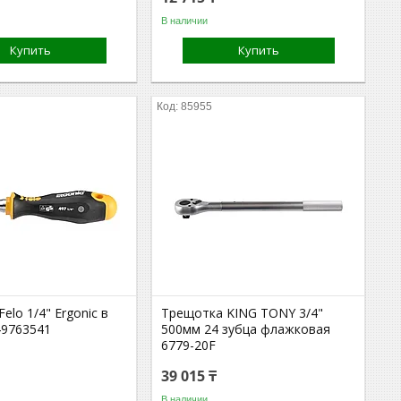
В наличии
Купить
Купить
85955
elo 1/4" Ergonic в
Трещотка KING TONY 3/4"
49763541
500мм 24 зубца флажковая
6779-20F
39 015 ₸
В наличии