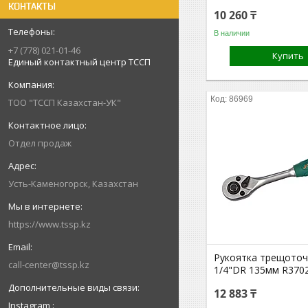
КОНТАКТЫ
10 260 ₸
В наличии
+7 (778) 021-01-46
Купить
Единый контактный центр ТССП
86969
ТОО "ТССП Казахстан-УК"
Отдел продаж
Усть-Каменогорск, Казахстан
https://www.tssp.kz
Рукоятка трещото
call-center@tssp.kz
1/4"DR 135мм R370
12 883 ₸
Instagram