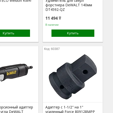
TECO Weldon KM4-
Удлинитель для сверл
форстнера DeWALT 140мм
DT4592-QZ
11 494 ₸
В наличии
Купить
Купить
60387
орсионный адаптер
Адаптер с 1-1/2" на 1"
 угла DeWALT
усиленный Force 809128МРР