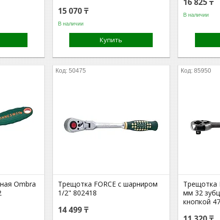
16 825 ₸
15 070 ₸
В наличии
В наличии
Купить
50475
85950
чная Ombra
Трещотка FORCE с шарниром
Трещотка 
2
1/2" 802418
мм 32 зуб
кнопкой 4
14 499 ₸
11 320 ₸