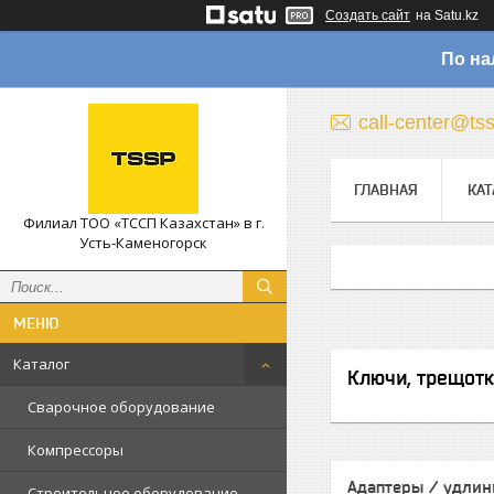
Создать сайт
на Satu.kz
По на
call-center@ts
ГЛАВНАЯ
КАТ
Филиал ТОО «ТССП Казахстан» в г.
Усть-Каменогорск
Каталог
Ключи, трещотк
Сварочное оборудование
Компрессоры
Адаптеры / удлин
Строительное оборудование