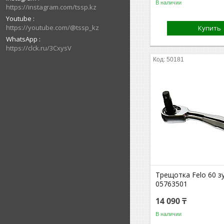
В наличии
https://instagram.com/tssp.kz
Youtube
https://youtube.com/@tssp_kz
Купить
WhatsApp
https://clck.ru/3CxysV
50181
Трещотка Felo 60 з
05763501
14 090 ₸
В наличии