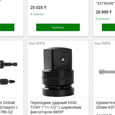
"EXTREME"
25 025 ₸
20 999 ₸
В наличии
В наличии
Купить
85918
85959
л DeWalt
Переходник ударный KING
Удлинител
Z2/сверло с
TONY 1">1-1/2" с шариковым
200мм 825
0788-QZ
фиксатором 8869P