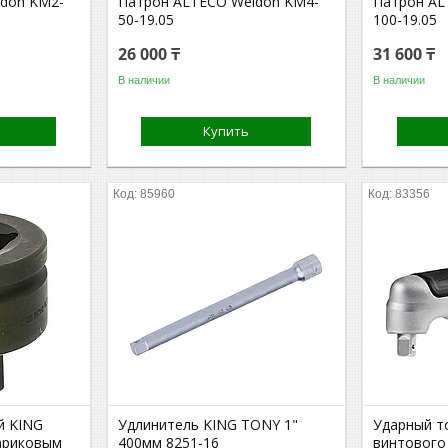
don KM2-
Патрон ALTECO Weldon KM4-
Патрон AL
50-19.05
100-19.05
26 000 ₸
31 600 ₸
В наличии
В наличии
Купить
85960
83356
й KING
Удлинитель KING TONY 1"
Ударный т
шариковым
400мм 8251-16
винтового