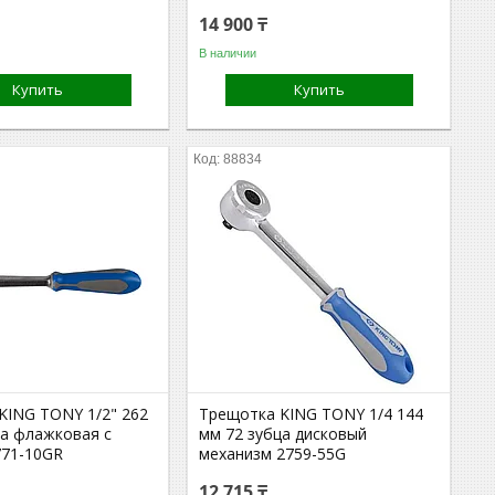
14 900 ₸
В наличии
Купить
Купить
88834
KING TONY 1/2" 262
Трещотка KING TONY 1/4 144
ца флажковая с
мм 72 зубца дисковый
771-10GR
механизм 2759-55G
12 715 ₸