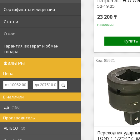
Патрон ALTECO Wel
50-19.05
Сертификаты и лицензии
23 200 ₸
Статьи
В наличии
О нас
Купить
Гарантия, возврат и обмен
товара
85921
ФИЛЬТРЫ
Цена
В наличии
Да
186
Производитель
ALTECO
3
Переходник ударны
TONY 1-1/2">1" с 