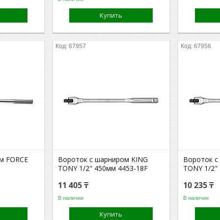
Купить
67957
67956
ом FORCE
Вороток с шарниром KING
Вороток с
TONY 1/2" 450мм 4453-18F
TONY 1/2"
11 405 ₸
10 235 ₸
В наличии
В наличии
Купить