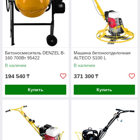
Бетоносмеситель DENZEL B-
Машина бетоноотделочная
160 700Вт 95422
ALTECO S100 L
В наличии
В наличии
194 540
371 300
₸
₸
Купить
Купить