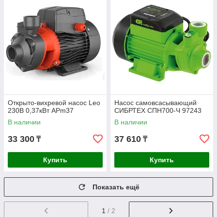
Открыто-вихревой насос Leo
Насос самовсасывающий
230В 0,37кВт APm37
СИБРТЕХ СПН700-Ч 97243
В наличии
В наличии
33 300
37 610
₸
₸
Купить
Купить
Показать ещё
1
/ 2