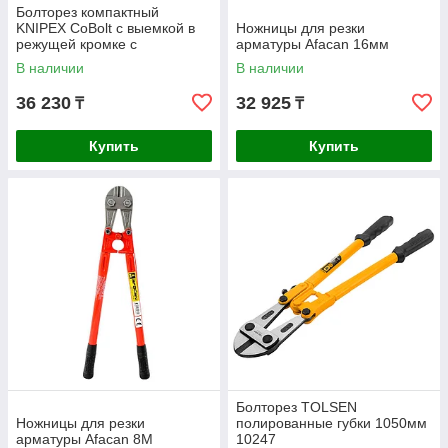
Болторез компактный
KNIPEX CoBolt с выемкой в
Ножницы для резки
режущей кромке с
арматуры Afacan 16мм
двухкомпонентной рукояткой
В наличии
В наличии
200мм 7132200
36 230
32 925
₸
₸
Купить
Купить
Болторез TOLSEN
Ножницы для резки
полированные губки 1050мм
арматуры Afacan 8M
10247