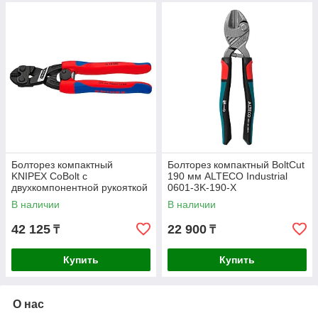
Болторез компактный
Болторез компактный BoltCut
KNIPEX CoBolt с
190 мм ALTECO Industrial
двухкомпонентной рукояткой
0601-3K-190-X
200мм 7112200
В наличии
В наличии
42 125
22 900
₸
₸
Купить
Купить
О нас