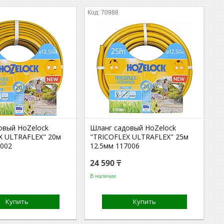
70988
овый HoZelock
Шланг садовый HoZelock
X ULTRAFLEX" 20м
"TRICOFLEX ULTRAFLEX" 25м
7002
12.5мм 117006
24 590 ₸
В наличии
Купить
Купить