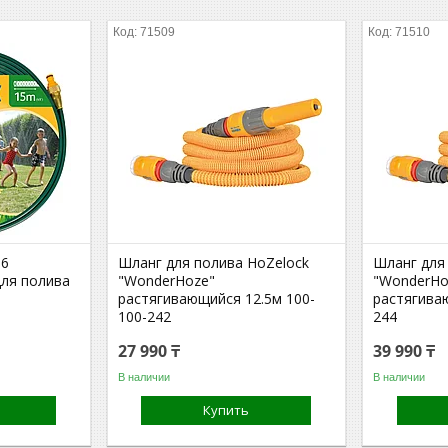
71509
71510
56
Шланг для полива HoZelock
Шланг для
ля полива
"WonderHoze"
"WonderHo
растягивающийся 12.5м 100-
растягива
100-242
244
27 990 ₸
39 990 ₸
В наличии
В наличии
Купить