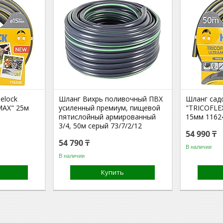
elock
Шланг Вихрь поливочный ПВХ
Шланг сад
MAX" 25м
усиленный премиум, пищевой
"TRICOFLE
пятислойный армированный
15мм 1162
3/4, 50м серый 73/7/2/12
54 990 ₸
54 790 ₸
В наличии
В наличии
Купить