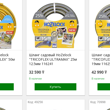
elock
Шланг садовый HoZelock
Шланг сад
LEX" 50м
"TRICOFLEX ULTRAMAX" 25м
"TRICOFLE
12.5мм 116241
19мм 1162
32 590 ₸
42 990 ₸
В наличии
В наличии
Купить
49256
70998