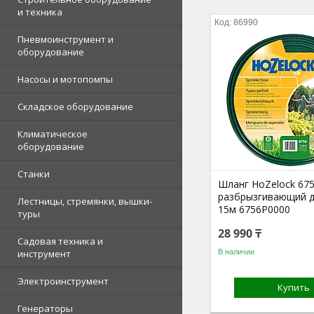
и техника
86990
Пневмоинструмент и
оборудование
Насосы и мотопомпы
Складское оборудование
Климатическое
оборудование
Станки
Шланг HoZelock 67
разбрызгивающий д
Лестницы, стремянки, вышки-
15м 6756P0000
туры
28 990 ₸
Садовая техника и
В наличии
инструмент
Электроинструмент
Купить
Генераторы