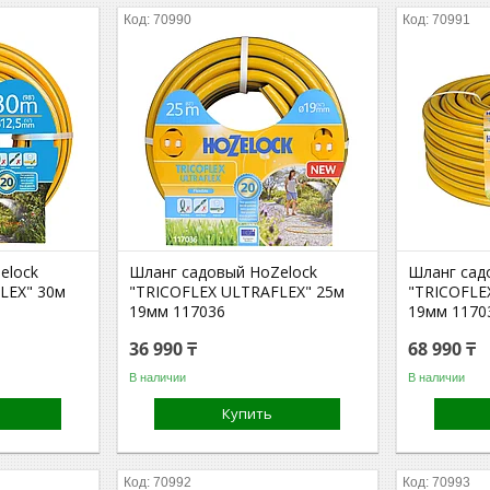
70990
70991
elock
Шланг садовый HoZelock
Шланг сад
LEX" 30м
"TRICOFLEX ULTRAFLEX" 25м
"TRICOFLE
19мм 117036
19мм 1170
36 990 ₸
68 990 ₸
В наличии
В наличии
Купить
70992
70993