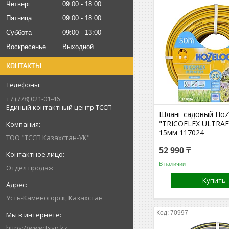
Четверг
09:00
18:00
Пятница
09:00
18:00
Суббота
09:00
13:00
Воскресенье
Выходной
КОНТАКТЫ
+7 (778) 021-01-46
Единый контактный центр ТССП
Шланг садовый HoZ
"TRICOFLEX ULTRAF
15мм 117024
ТОО "ТССП Казахстан-УК"
52 990 ₸
В наличии
Отдел продаж
Купить
Усть-Каменогорск, Казахстан
70997
https://www.tssp.kz