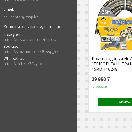
call-center@tssp.kz
Instagram
https://instagram.com/tssp.kz
Youtube
https://youtube.com/@tssp_kz
WhatsApp
Шланг садовый HoZ
https://clck.ru/3CxysV
"TRICOFLEX ULTRA
15мм 116248
29 990 ₸
В наличии
Купить