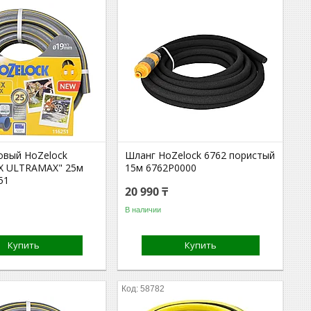
овый HoZelock
Шланг HoZelock 6762 пористый
X ULTRAMAX" 25м
15м 6762P0000
51
20 990 ₸
В наличии
Купить
Купить
58782