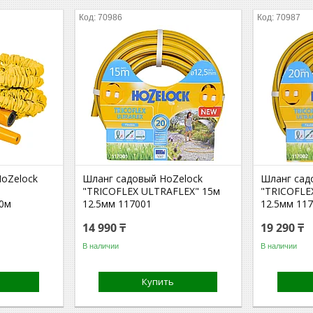
70986
70987
HoZelock
Шланг садовый HoZelock
Шланг сад
"TRICOFLEX ULTRAFLEX" 15м
"TRICOFLE
30м
12.5мм 117001
12.5мм 11
14 990 ₸
19 290 ₸
В наличии
В наличии
Купить