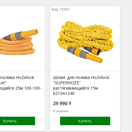
71507
 полива HoZelock
Шланг для полива HoZelock
ze"
"SUPERHOZE"
ющийся 25м 100-100-
растягивающийся 15м
8215A1240
29 990 ₸
В наличии
Купить
Купить