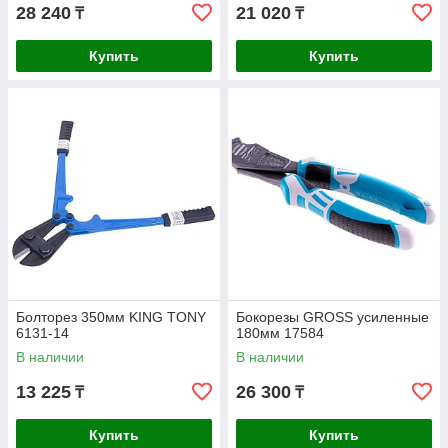
28 240
21 020
₸
₸
Купить
Купить
Болторез 350мм KING TONY
Бокорезы GROSS усиленные
6131-14
180мм 17584
В наличии
В наличии
13 225
26 300
₸
₸
Купить
Купить